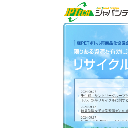
2024.09.27
壬生町、サントリーグループと
トル」水平リサイクルに関す
2024.09.13
跡見学園女子大学安藤ゼミの
2024.08.17
NHK「とちぎ630」「おは
協力を行いました