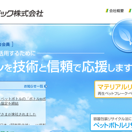
ペットボトルの「ボトルtoボ
る協定を締結
皆さまが来社されました
よう日本（関東甲信越）」に撮影